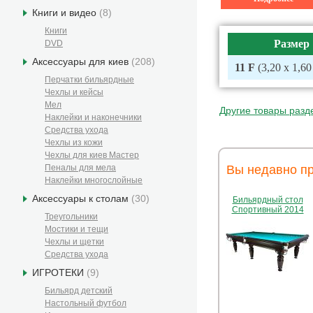
Книги и видео
(8)
Книги
Размер
DVD
Аксессуары для киев
(208)
11 F
(3,20 х 1,60
Перчатки бильярдные
Чехлы и кейсы
Мел
Другие товары разд
Наклейки и наконечники
Средства ухода
Чехлы из кожи
Чехлы для киев Мастер
Пеналы для мела
Вы недавно п
Наклейки многослойные
Аксессуары к столам
(30)
Бильярдный стол
Спортивный 2014
Треугольники
Мостики и тещи
Чехлы и щетки
Средства ухода
ИГРОТЕКИ
(9)
Бильярд детский
Настольный футбол