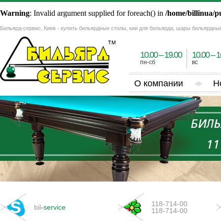
Warning
: Invalid argument supplied for foreach() in
/home/billinua/p
Бильярд-сервис, Киев - купить бильярдные столы, кии для бильярда, шары бильярдны
10.00 – 19.00
10.00 – 1
пн-сб
вс
О компании
Н
118-714-00
bil
-service
118-714-00