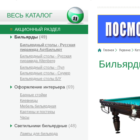
ВЕСЬ КАТАЛОГ
АКЦИОННЫЙ РАЗДЕЛ
Бильярды
(49)
Бильярдный столы - Русская
пирамида АртБильярт
Главная
Украина
Кат
Бильярдный столы - Русская
Бильярд
пирамида Altenberg
Бильярдный столы - Пул
Бильярдные столы - Снукер
Бильярдные столы Б/У
Оформление интерьера
(69)
Барные стойки
Киевницы
Мебель бильярдная
Картины и постеры
Часы
Светильники бильярдные
(48)
Лампы для бильярда