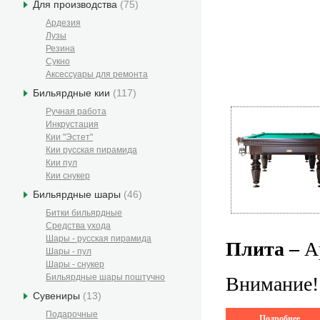
Для производства
(75)
Ардезия
Лузы
Резина
Сукно
Аксессуары для ремонта
Бильярдные кии
(117)
Ручная работа
Инкрустация
Кии "Эстет"
Кии русская пирамида
Кии пул
Кии снукер
Бильярдные шары
(46)
Битки бильярдные
Средства ухода
Шары - русская пирамида
Плита –
А
Шары - пул
Шары - снукер
Бильярдные шары поштучно
Внимание! 
Сувениры
(13)
Подарочные
Подробнее